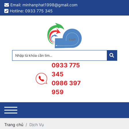
Email: minhanphat1998@gmail.com
Hotline: 0933 775 345
0933 775
345
0986 397
959
Trang chủ
Dịch Vụ