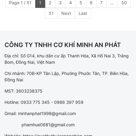
Page 1 / 51
1
2
3
4
5
6
7
...
50
51
Next
Last
CÔNG TY TNHH CƠ KHÍ MINH AN PHÁT
Địa chỉ: Số G14, khu dân cư ấp Thanh Hóa, Xã Hố Nai 3, Trảng
Bom, Đồng Nai, Việt Nam
Chi nhánh: 70B-KP Tân Lập, Phường Phước Tân, TP. Biên Hòa,
Đồng Nai
MST: 3603238375
Hotline: 0933 775 345 - 0986 397 959
Gmail: minhanphat1998@gmail.com
phamhue0681@gmail.com
Website: https://quathutbuicongnghiep.com