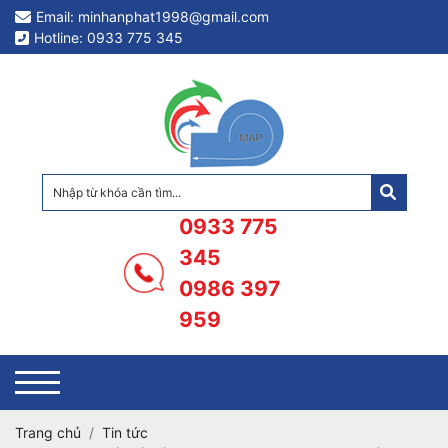
Email: minhanphat1998@gmail.com
Hotline: 0933 775 345
0933 775
345
0986 397
959
Trang chủ
Tin tức