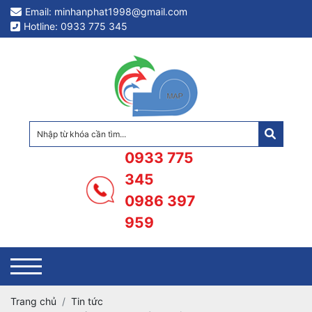
Email: minhanphat1998@gmail.com
Hotline: 0933 775 345
0933 775
345
0986 397
959
Trang chủ
Tin tức