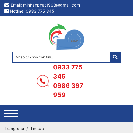
Email: minhanphat1998@gmail.com
Hotline: 0933 775 345
0933 775
345
0986 397
959
Trang chủ
Tin tức