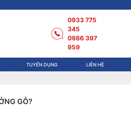
0933 775
345
0986 397
959
TUYỂN DỤNG
LIÊN HỆ
ƯỞNG GỖ?