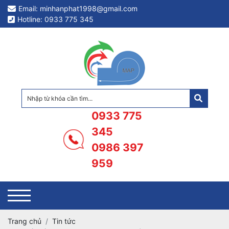
Email: minhanphat1998@gmail.com
Hotline: 0933 775 345
0933 775
345
0986 397
959
Trang chủ
Tin tức