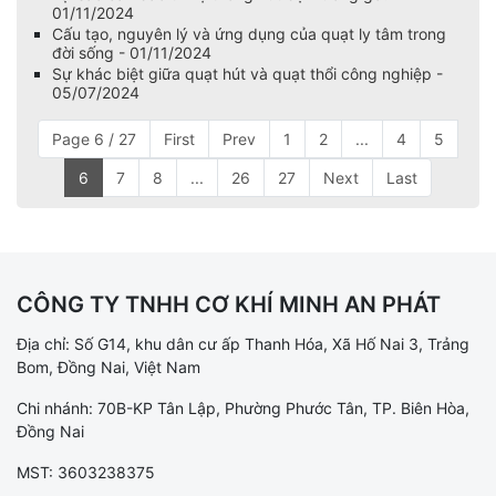
01/11/2024
Cấu tạo, nguyên lý và ứng dụng của quạt ly tâm trong
đời sống - 01/11/2024
Sự khác biệt giữa quạt hút và quạt thổi công nghiệp -
05/07/2024
Page 6 / 27
First
Prev
1
2
...
4
5
6
7
8
...
26
27
Next
Last
CÔNG TY TNHH CƠ KHÍ MINH AN PHÁT
Địa chỉ: Số G14, khu dân cư ấp Thanh Hóa, Xã Hố Nai 3, Trảng
Bom, Đồng Nai, Việt Nam
Chi nhánh: 70B-KP Tân Lập, Phường Phước Tân, TP. Biên Hòa,
Đồng Nai
MST: 3603238375