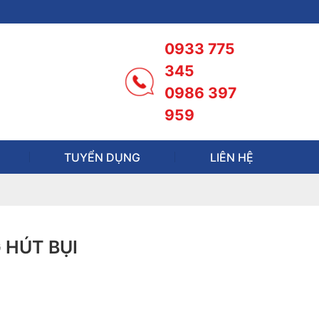
0933 775
345
0986 397
959
TUYỂN DỤNG
LIÊN HỆ
 HÚT BỤI