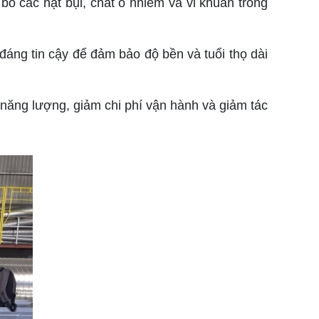
 bỏ các hạt bụi, chất ô nhiễm và vi khuẩn trong
 đáng tin cậy để đảm bảo độ bền và tuổi thọ dài
m năng lượng, giảm chi phí vận hành và giảm tác