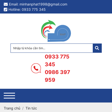
Email: minhanphat1998@gmail.com
Hotline: 0933 775 345
0933 775
345
0986 397
959
Trang chủ
Tin tức