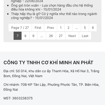
nghiệp - 22/06/2024
Ống gió tròn xoắn - Lựa chọn hàng đầu cho hệ thống
điều hòa không khí - 15/01/2024
Tháp hấp thụ là gì? Có ý nghĩa như thế nào trong ngành
công nghiệp? - 15/01/2024
Page 7 / 27
First
Prev
1
2
...
5
6
7
8
9
...
26
27
Next
Last
CÔNG TY TNHH CƠ KHÍ MINH AN PHÁT
Địa chỉ: Số G14, khu dân cư ấp Thanh Hóa, Xã Hố Nai 3, Trảng
Bom, Đồng Nai, Việt Nam
Chi nhánh: 70B-KP Tân Lập, Phường Phước Tân, TP. Biên Hòa,
Đồng Nai
MST: 3603238375