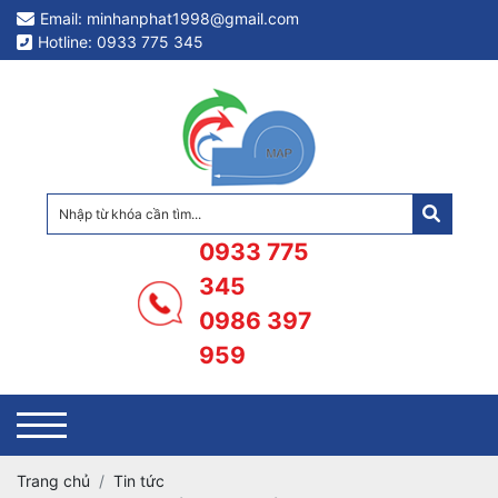
Email: minhanphat1998@gmail.com
Hotline: 0933 775 345
0933 775
345
0986 397
959
Trang chủ
Tin tức