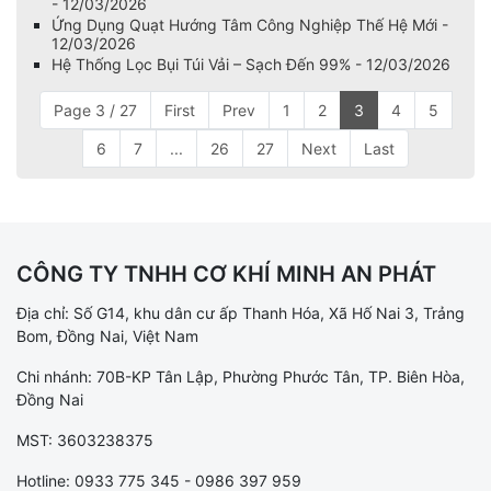
- 12/03/2026
Ứng Dụng Quạt Hướng Tâm Công Nghiệp Thế Hệ Mới -
12/03/2026
Hệ Thống Lọc Bụi Túi Vải – Sạch Đến 99% - 12/03/2026
Page 3 / 27
First
Prev
1
2
3
4
5
6
7
...
26
27
Next
Last
CÔNG TY TNHH CƠ KHÍ MINH AN PHÁT
Địa chỉ: Số G14, khu dân cư ấp Thanh Hóa, Xã Hố Nai 3, Trảng
Bom, Đồng Nai, Việt Nam
Chi nhánh: 70B-KP Tân Lập, Phường Phước Tân, TP. Biên Hòa,
Đồng Nai
MST: 3603238375
Hotline: 0933 775 345 - 0986 397 959