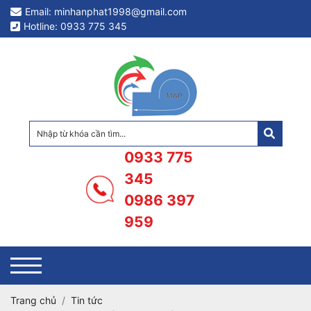
Email: minhanphat1998@gmail.com
Hotline: 0933 775 345
0933 775
345
0986 397
959
Trang chủ
Tin tức