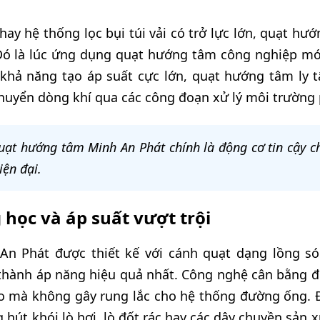
hay hệ thống lọc bụi túi vải có trở lực lớn, quạt hư
Đó là lúc ứng dụng quạt hướng tâm công nghiệp mớ
 khả năng tạo áp suất cực lớn, quạt hướng tâm ly t
huyển dòng khí qua các công đoạn xử lý môi trường 
ạt hướng tâm Minh An Phát chính là động cơ tin cậy ch
iện đại.
 học và áp suất vượt trội
n Phát được thiết kế với cánh quạt dạng lồng só
hành áp năng hiệu quả nhất. Công nghệ cân bằng đ
ao mà không gây rung lắc cho hệ thống đường ống. Đâ
 hút khói lò hơi, lò đốt rác hay các dây chuyền sản 