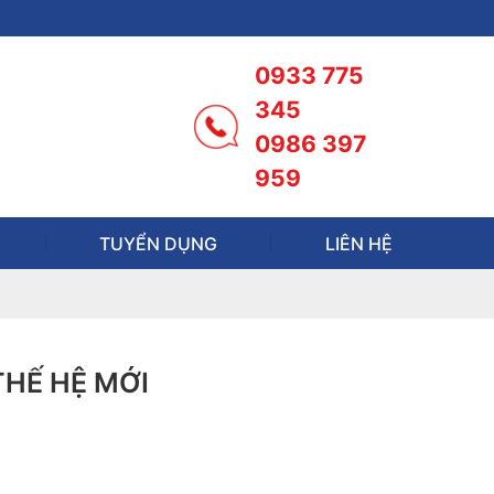
0933 775
345
0986 397
959
TUYỂN DỤNG
LIÊN HỆ
HẾ HỆ MỚI