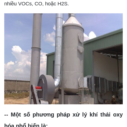
nhiều VOCs, CO, hoặc H2S.
-- Một số phương pháp xử lý khí thải oxy
hóa phổ biến là: