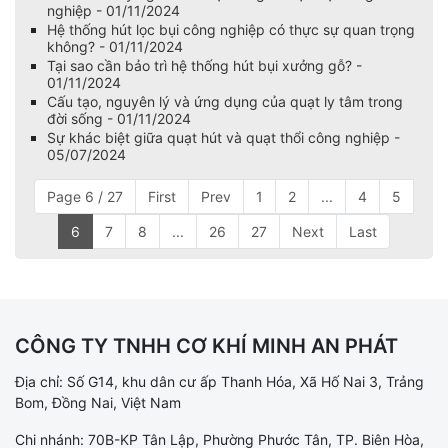
nghiệp - 01/11/2024
Hệ thống hút lọc bụi công nghiệp có thực sự quan trọng
không? - 01/11/2024
Tại sao cần bảo trì hệ thống hút bụi xưởng gỗ? -
01/11/2024
Cấu tạo, nguyên lý và ứng dụng của quạt ly tâm trong
đời sống - 01/11/2024
Sự khác biệt giữa quạt hút và quạt thổi công nghiệp -
05/07/2024
Page 6 / 27
First
Prev
1
2
...
4
5
6
7
8
...
26
27
Next
Last
CÔNG TY TNHH CƠ KHÍ MINH AN PHÁT
Địa chỉ: Số G14, khu dân cư ấp Thanh Hóa, Xã Hố Nai 3, Trảng
Bom, Đồng Nai, Việt Nam
Chi nhánh: 70B-KP Tân Lập, Phường Phước Tân, TP. Biên Hòa,