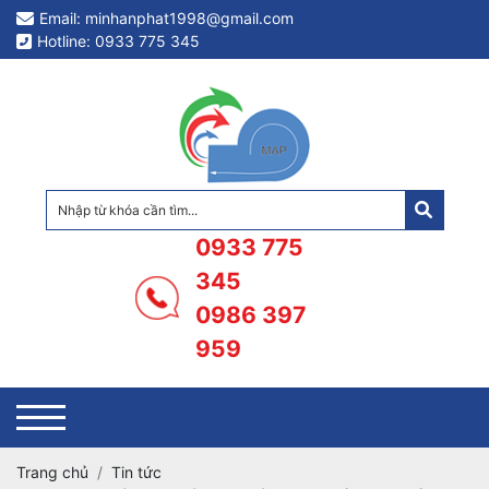
Email: minhanphat1998@gmail.com
Hotline: 0933 775 345
0933 775
345
0986 397
959
Trang chủ
Tin tức