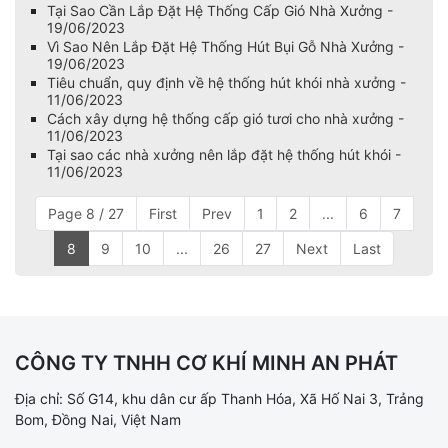
Tại Sao Cần Lắp Đặt Hệ Thống Cấp Gió Nhà Xưởng -
19/06/2023
Vì Sao Nên Lắp Đặt Hệ Thống Hút Bụi Gỗ Nhà Xưởng -
19/06/2023
Tiêu chuẩn, quy định về hệ thống hút khói nhà xưởng -
11/06/2023
Cách xây dựng hệ thống cấp gió tươi cho nhà xưởng -
11/06/2023
Tại sao các nhà xưởng nên lắp đặt hệ thống hút khói -
11/06/2023
Page 8 / 27
First
Prev
1
2
...
6
7
8
9
10
...
26
27
Next
Last
CÔNG TY TNHH CƠ KHÍ MINH AN PHÁT
Địa chỉ: Số G14, khu dân cư ấp Thanh Hóa, Xã Hố Nai 3, Trảng
Bom, Đồng Nai, Việt Nam