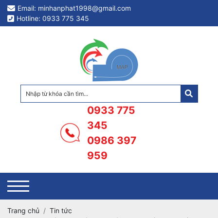
Email: minhanphat1998@gmail.com
Hotline: 0933 775 345
0933 775
345
0986 397
959
Trang chủ
Tin tức