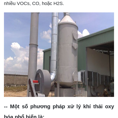
nhiều VOCs, CO, hoặc H2S.
-- Một số phương pháp xử lý khí thải oxy
hóa phổ biến là: