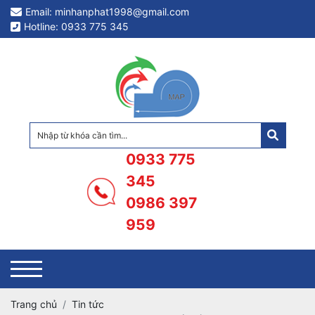
Email: minhanphat1998@gmail.com
Hotline: 0933 775 345
0933 775
345
0986 397
959
Trang chủ
Tin tức