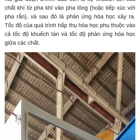
chất khí từ pha khí vào pha lỏng (hoặc tiếp xúc với
pha rắn), và sau đó là phản ứng hóa học xảy ra.
Tốc độ của quá trình hấp thụ hóa học phụ thuộc vào
cả tốc độ khuếch tán và tốc độ phản ứng hóa học
giữa các chất.