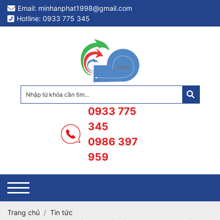
Email: minhanphat1998@gmail.com
Hotline: 0933 775 345
0933 775
345
0986 397
959
Trang chủ
Tin tức