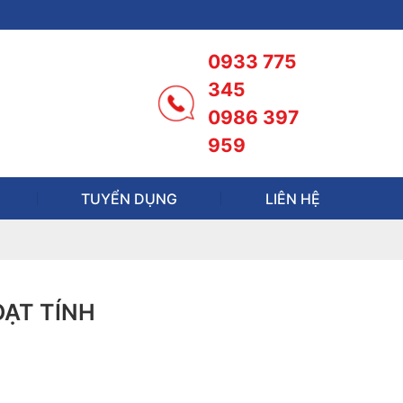
0933 775
345
0986 397
959
TUYỂN DỤNG
LIÊN HỆ
ẠT TÍNH