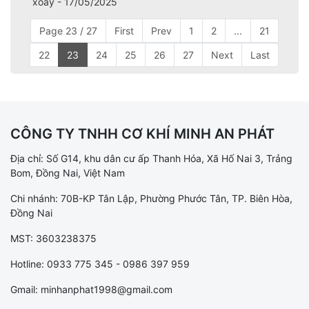
xoáy - 17/05/2025
Page 23 / 27
First
Prev
1
2
...
21
22
23
24
25
26
27
Next
Last
CÔNG TY TNHH CƠ KHÍ MINH AN PHÁT
Địa chỉ: Số G14, khu dân cư ấp Thanh Hóa, Xã Hố Nai 3, Trảng
Bom, Đồng Nai, Việt Nam
Chi nhánh: 70B-KP Tân Lập, Phường Phước Tân, TP. Biên Hòa,
Đồng Nai
MST: 3603238375
Hotline: 0933 775 345 - 0986 397 959
Gmail: minhanphat1998@gmail.com