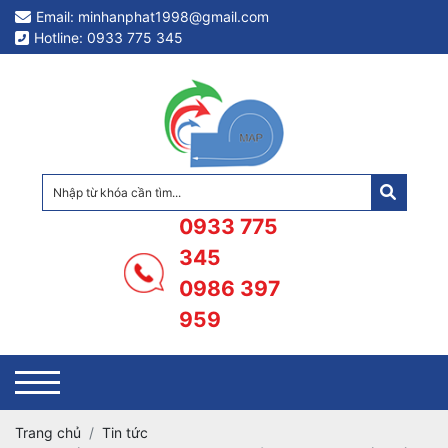
Email: minhanphat1998@gmail.com
Hotline: 0933 775 345
0933 775
345
0986 397
959
Trang chủ
Tin tức