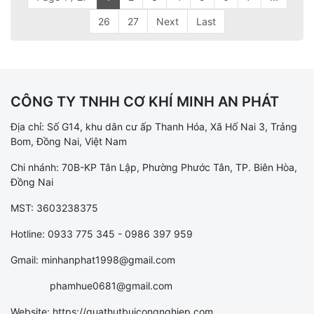
26
27
Next
Last
CÔNG TY TNHH CƠ KHÍ MINH AN PHÁT
Địa chỉ: Số G14, khu dân cư ấp Thanh Hóa, Xã Hố Nai 3, Trảng
Bom, Đồng Nai, Việt Nam
Chi nhánh: 70B-KP Tân Lập, Phường Phước Tân, TP. Biên Hòa,
Đồng Nai
MST: 3603238375
Hotline: 0933 775 345 - 0986 397 959
Gmail: minhanphat1998@gmail.com
phamhue0681@gmail.com
Website: https://quathutbuicongnghiep.com