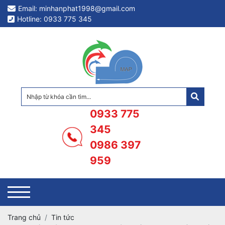
Email: minhanphat1998@gmail.com
Hotline: 0933 775 345
0933 775
345
0986 397
959
Trang chủ
Tin tức