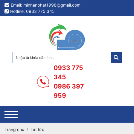
Email: minhanphat1998@gmail.com
Hotline: 0933 775 345
0933 775
345
0986 397
959
Trang chủ
Tin tức