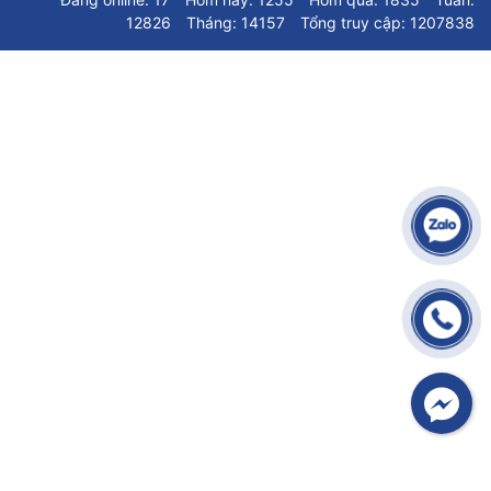
12826
Tháng: 14157
Tổng truy cập: 1207838