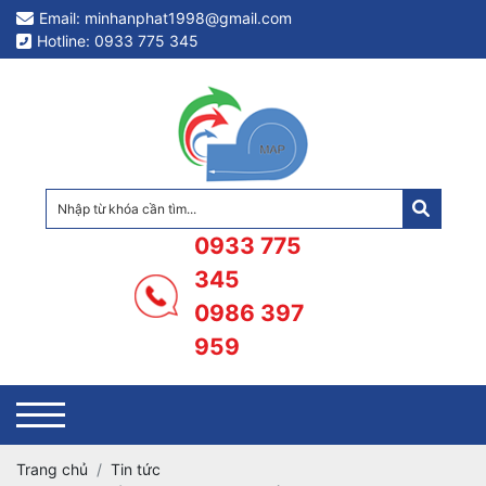
Email: minhanphat1998@gmail.com
Hotline: 0933 775 345
0933 775
345
0986 397
959
Trang chủ
Tin tức