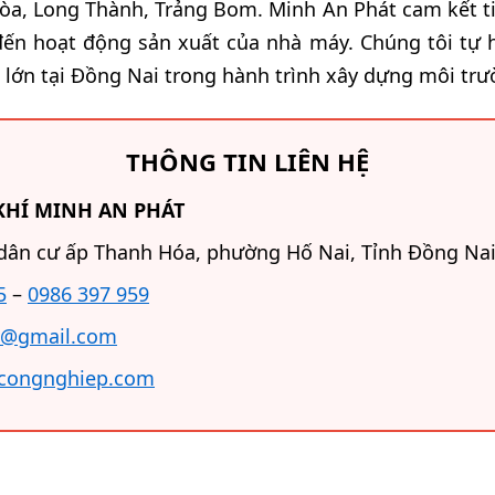
òa, Long Thành, Trảng Bom. Minh An Phát cam kết tiế
n hoạt động sản xuất của nhà máy. Chúng tôi tự hà
lớn tại Đồng Nai trong hành trình xây dựng môi trườ
THÔNG TIN LIÊN HỆ
KHÍ MINH AN PHÁT
dân cư ấp Thanh Hóa, phường Hố Nai, Tỉnh Đồng Nai
5
–
0986 397 959
@gmail.com
icongnghiep.com