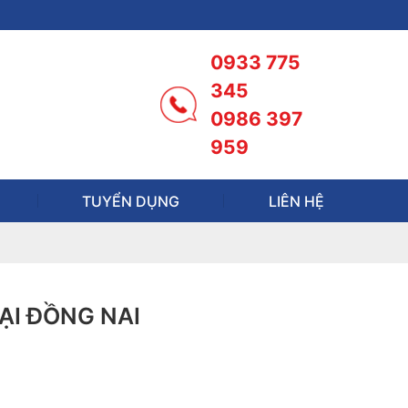
0933 775
345
0986 397
959
TUYỂN DỤNG
LIÊN HỆ
ẠI ĐỒNG NAI