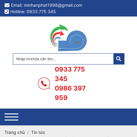
Email: minhanphat1998@gmail.com
Hotline: 0933 775 345
0933 775
345
0986 397
959
Trang chủ
Tin tức