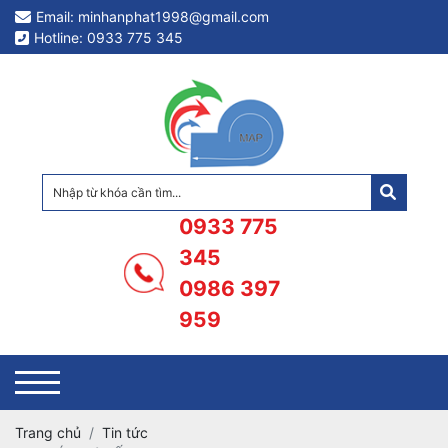
Email: minhanphat1998@gmail.com
Hotline: 0933 775 345
0933 775
345
0986 397
959
Trang chủ
Tin tức