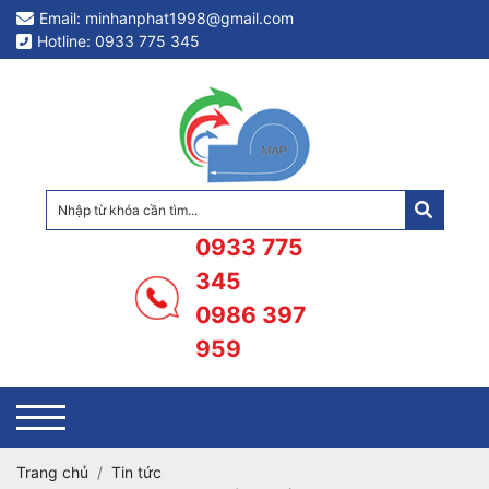
Email: minhanphat1998@gmail.com
Hotline: 0933 775 345
0933 775
345
0986 397
959
Trang chủ
Tin tức