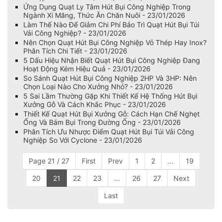
Ứng Dụng Quạt Ly Tâm Hút Bụi Công Nghiệp Trong
Ngành Xi Măng, Thức Ăn Chăn Nuôi - 23/01/2026
Làm Thế Nào Để Giảm Chi Phí Bảo Trì Quạt Hút Bụi Túi
Vải Công Nghiệp? - 23/01/2026
Nên Chọn Quạt Hút Bụi Công Nghiệp Vỏ Thép Hay Inox?
Phân Tích Chi Tiết - 23/01/2026
5 Dấu Hiệu Nhận Biết Quạt Hút Bụi Công Nghiệp Đang
Hoạt Động Kém Hiệu Quả - 23/01/2026
So Sánh Quạt Hút Bụi Công Nghiệp 2HP Và 3HP: Nên
Chọn Loại Nào Cho Xưởng Nhỏ? - 23/01/2026
5 Sai Lầm Thường Gặp Khi Thiết Kế Hệ Thống Hút Bụi
Xưởng Gỗ Và Cách Khắc Phục - 23/01/2026
Thiết Kế Quạt Hút Bụi Xưởng Gỗ: Cách Hạn Chế Nghẹt
Ống Và Bám Bụi Trong Đường Ống - 23/01/2026
Phân Tích Ưu Nhược Điểm Quạt Hút Bụi Túi Vải Công
Nghiệp So Với Cyclone - 23/01/2026
Page 21 / 27
First
Prev
1
2
...
19
20
21
22
23
...
26
27
Next
Last