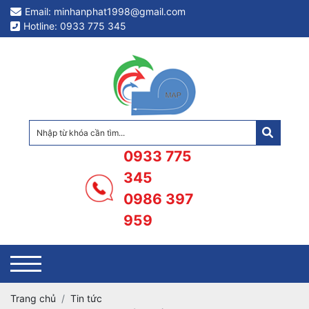
Email: minhanphat1998@gmail.com
Hotline: 0933 775 345
0933 775
345
0986 397
959
Trang chủ
Tin tức