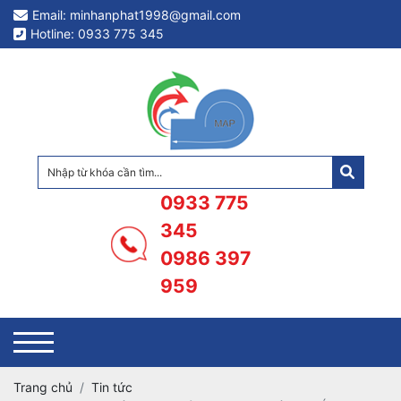
Email: minhanphat1998@gmail.com
Hotline: 0933 775 345
0933 775
345
0986 397
959
Trang chủ
Tin tức