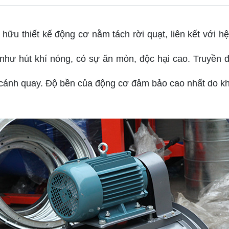
ở hữu thiết kế động cơ nằm tách rời quạt, liên kết với
như hút khí nóng, có sự ăn mòn, độc hại cao. Truyền đ
ánh quay. Độ bền của động cơ đảm bảo cao nhất do khôn