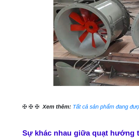
✠ ✠ ✠
Xem thêm:
Tất cả sản phẩm đang được
Sự khác nhau giữa quạt hướng trụ