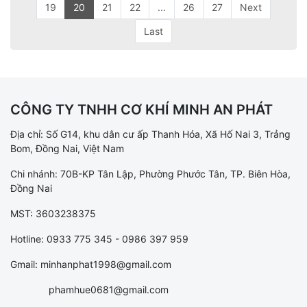
19
20
21
22
...
26
27
Next
Last
CÔNG TY TNHH CƠ KHÍ MINH AN PHÁT
Địa chỉ: Số G14, khu dân cư ấp Thanh Hóa, Xã Hố Nai 3, Trảng
Bom, Đồng Nai, Việt Nam
Chi nhánh: 70B-KP Tân Lập, Phường Phước Tân, TP. Biên Hòa,
Đồng Nai
MST: 3603238375
Hotline: 0933 775 345 - 0986 397 959
Gmail: minhanphat1998@gmail.com
phamhue0681@gmail.com