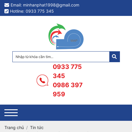
Email: minhanphat1998@gmail.com
Hotline: 0933 775 345
0933 775
345
0986 397
959
Trang chủ
Tin tức