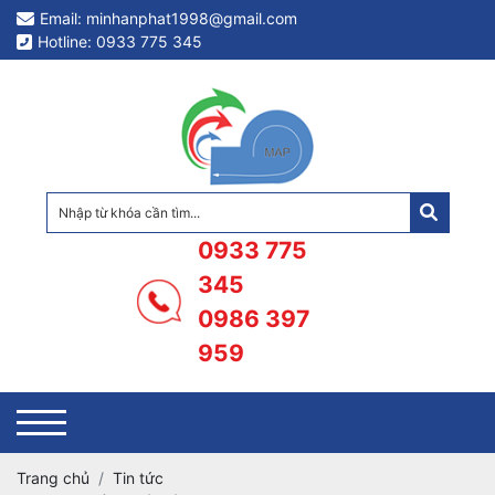
Email: minhanphat1998@gmail.com
Hotline: 0933 775 345
0933 775
345
0986 397
959
Trang chủ
Tin tức