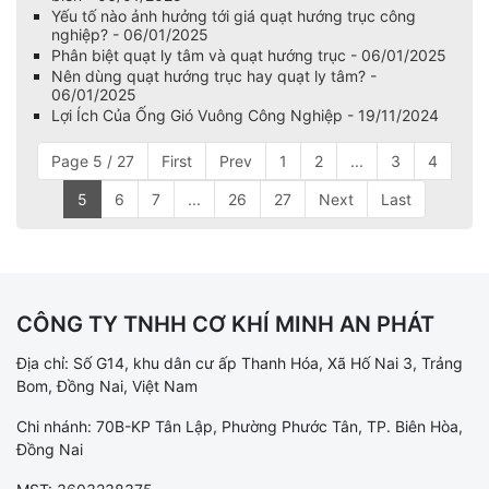
Yếu tố nào ảnh hưởng tới giá quạt hướng trục công
nghiệp? - 06/01/2025
Phân biệt quạt ly tâm và quạt hướng trục - 06/01/2025
Nên dùng quạt hướng trục hay quạt ly tâm? -
06/01/2025
Lợi Ích Của Ống Gió Vuông Công Nghiệp - 19/11/2024
Page 5 / 27
First
Prev
1
2
...
3
4
5
6
7
...
26
27
Next
Last
CÔNG TY TNHH CƠ KHÍ MINH AN PHÁT
Địa chỉ: Số G14, khu dân cư ấp Thanh Hóa, Xã Hố Nai 3, Trảng
Bom, Đồng Nai, Việt Nam
Chi nhánh: 70B-KP Tân Lập, Phường Phước Tân, TP. Biên Hòa,
Đồng Nai