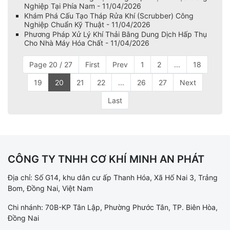
Nghiệp Tại Phía Nam - 11/04/2026
Khám Phá Cấu Tạo Tháp Rửa Khí (Scrubber) Công
Nghiệp Chuẩn Kỹ Thuật - 11/04/2026
Phương Pháp Xử Lý Khí Thải Bằng Dung Dịch Hấp Thụ
Cho Nhà Máy Hóa Chất - 11/04/2026
Page 20 / 27
First
Prev
1
2
...
18
19
20
21
22
...
26
27
Next
Last
CÔNG TY TNHH CƠ KHÍ MINH AN PHÁT
Địa chỉ: Số G14, khu dân cư ấp Thanh Hóa, Xã Hố Nai 3, Trảng
Bom, Đồng Nai, Việt Nam
Chi nhánh: 70B-KP Tân Lập, Phường Phước Tân, TP. Biên Hòa,
Đồng Nai