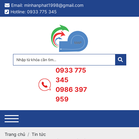
Email: minhanphat1998@gmail.com
Hotline: 0933 775 345
0933 775
345
0986 397
959
Trang chủ
Tin tức