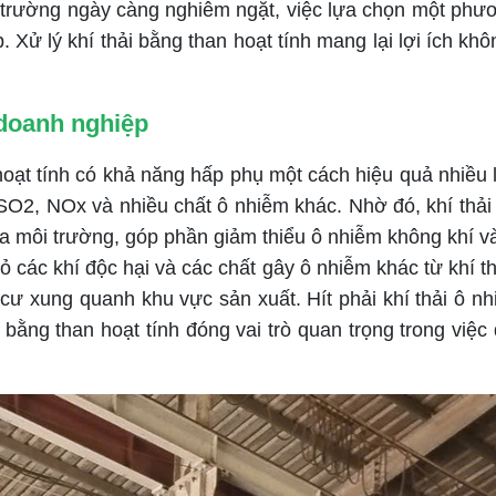
rường ngày càng nghiêm ngặt, việc lựa chọn một phương
. Xử lý khí thải bằng than hoạt tính mang lại lợi ích k
 doanh nghiệp
oạt tính có khả năng hấp phụ một cách hiệu quả nhiều lo
O2, NOx và nhiều chất ô nhiễm khác. Nhờ đó, khí thải 
a môi trường, góp phần giảm thiểu ô nhiễm không khí và
bỏ các khí độc hại và các chất gây ô nhiễm khác từ khí t
ư xung quanh khu vực sản xuất. Hít phải khí thải ô nhi
ải bằng than hoạt tính đóng vai trò quan trọng trong vi