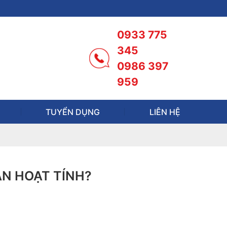
0933 775
345
0986 397
959
TUYỂN DỤNG
LIÊN HỆ
AN HOẠT TÍNH?