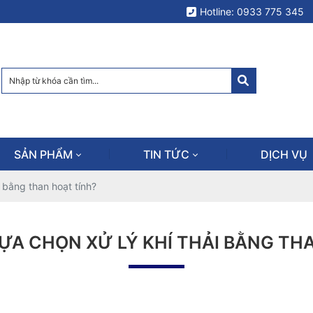
Hotline: 0933 775 345
SẢN PHẨM
TIN TỨC
DỊCH VỤ
i bằng than hoạt tính?
LỰA CHỌN XỬ LÝ KHÍ THẢI BẰNG TH