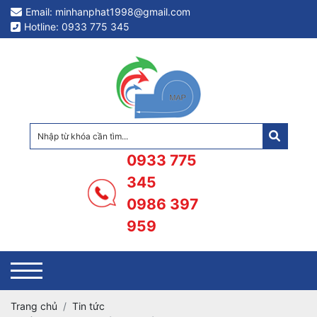
Email: minhanphat1998@gmail.com
Hotline: 0933 775 345
0933 775
345
0986 397
959
Trang chủ
Tin tức