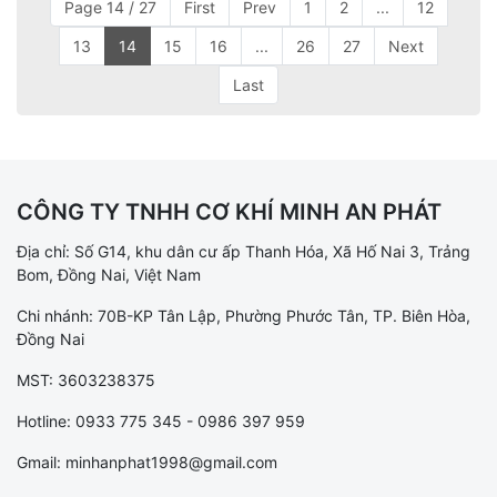
Page 14 / 27
First
Prev
1
2
...
12
13
14
15
16
...
26
27
Next
Last
CÔNG TY TNHH CƠ KHÍ MINH AN PHÁT
Địa chỉ: Số G14, khu dân cư ấp Thanh Hóa, Xã Hố Nai 3, Trảng
Bom, Đồng Nai, Việt Nam
Chi nhánh: 70B-KP Tân Lập, Phường Phước Tân, TP. Biên Hòa,
Đồng Nai
MST: 3603238375
Hotline: 0933 775 345 - 0986 397 959
Gmail: minhanphat1998@gmail.com