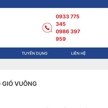
0933 775
345
0986 397
959
TUYỂN DỤNG
LIÊN HỆ
G GIÓ VUÔNG