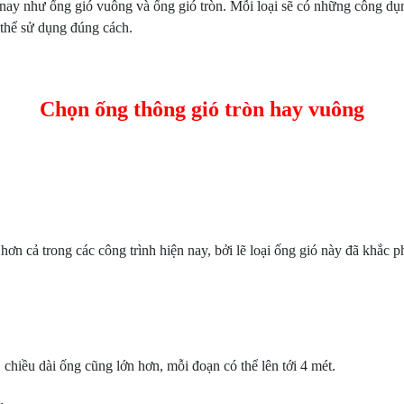
 nay như ống gió vuông và ống gió tròn. Mỗi loại sẽ có những công dụ
 thể sử dụng đúng cách.
Chọn ống thông gió tròn hay vuông
n cả trong các công trình hiện nay, bởi lẽ loại ống gió này đã khắc p
chiều dài ống cũng lớn hơn, mỗi đoạn có thể lên tới 4 mét.