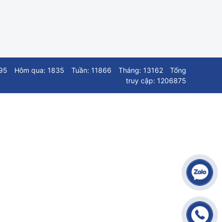
95
Hôm qua: 1835
Tuần: 11866
Tháng: 13162
Tổng
truy cập: 1206875