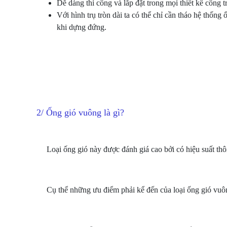
Dễ dàng thi công và lắp đặt trong mọi thiết kế công t
Với hình trụ tròn dài ta có thể chỉ cần tháo hệ thốn
khi dựng đứng.
2/ Ống gió vuông là gì?
Loại ống gió này được đánh giá cao bởi có hiệu suất thôn
Cụ thể những ưu điểm phải kể đến của loại ống gió vuô