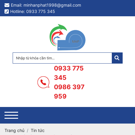
Email: minhanphat1998@gmail.com
Hotline: 0933 775 345
0933 775
345
0986 397
959
Trang chủ
Tin tức