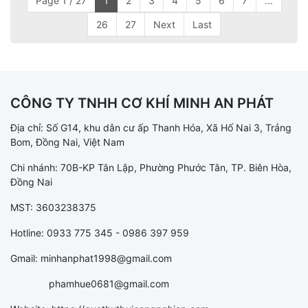
Page 1 / 27
1
2
3
4
5
6
7
...
26
27
Next
Last
CÔNG TY TNHH CƠ KHÍ MINH AN PHÁT
Địa chỉ: Số G14, khu dân cư ấp Thanh Hóa, Xã Hố Nai 3, Trảng
Bom, Đồng Nai, Việt Nam
Chi nhánh: 70B-KP Tân Lập, Phường Phước Tân, TP. Biên Hòa,
Đồng Nai
MST: 3603238375
Hotline: 0933 775 345 - 0986 397 959
Gmail: minhanphat1998@gmail.com
phamhue0681@gmail.com