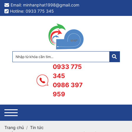
Email: minhanphat1998@gmail.com
Hotline: 0933 775 345
0933 775
345
0986 397
959
Trang chủ
Tin tức