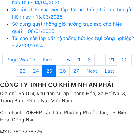
hấp thụ - 14/04/2025
Sự cần thiết của việc lắp đặt hệ thống hút lọc bụi gỗ
hiện nay - 13/03/2025
Sử dụng quạt thông gió hướng trục sao cho hiệu
quả? - 06/01/2025
Tại sao nên lắp đặt hệ thống hút lọc bụi công nghiệp?
- 22/06/2024
Page 25 / 27
First
Prev
1
2
...
21
22
23
24
25
26
27
Next
Last
CÔNG TY TNHH CƠ KHÍ MINH AN PHÁT
Địa chỉ: Số G14, khu dân cư ấp Thanh Hóa, Xã Hố Nai 3,
Trảng Bom, Đồng Nai, Việt Nam
Chi nhánh: 70B-KP Tân Lập, Phường Phước Tân, TP. Biên
Hòa, Đồng Nai
MST: 3603238375