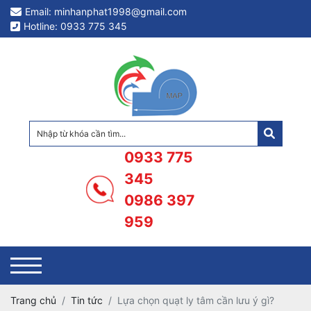
Email: minhanphat1998@gmail.com
Hotline: 0933 775 345
0933 775
345
0986 397
959
Trang chủ
Tin tức
Lựa chọn quạt ly tâm cần lưu ý gì?