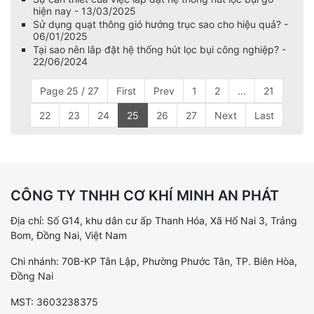
hiện nay - 13/03/2025
Sử dụng quạt thông gió hướng trục sao cho hiệu quả? -
06/01/2025
Tại sao nên lắp đặt hệ thống hút lọc bụi công nghiệp? -
22/06/2024
Page 25 / 27
First
Prev
1
2
...
21
22
23
24
25
26
27
Next
Last
CÔNG TY TNHH CƠ KHÍ MINH AN PHÁT
Địa chỉ: Số G14, khu dân cư ấp Thanh Hóa, Xã Hố Nai 3, Trảng
Bom, Đồng Nai, Việt Nam
Chi nhánh: 70B-KP Tân Lập, Phường Phước Tân, TP. Biên Hòa,
Đồng Nai
MST: 3603238375