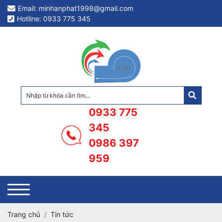
Email: minhanphat1998@gmail.com
Hotline: 0933 775 345
0933 775
345
0986 397
959
Trang chủ
Tin tức