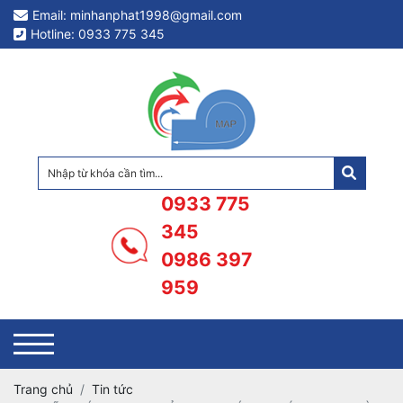
Email: minhanphat1998@gmail.com
Hotline: 0933 775 345
0933 775
345
0986 397
959
Trang chủ
Tin tức