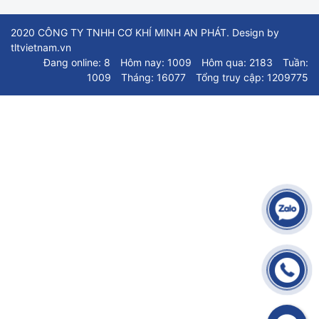
2020 CÔNG TY TNHH CƠ KHÍ MINH AN PHÁT. Design by
tltvietnam.vn
Đang online: 8
Hôm nay: 1009
Hôm qua: 2183
Tuần:
1009
Tháng: 16077
Tổng truy cập: 1209775