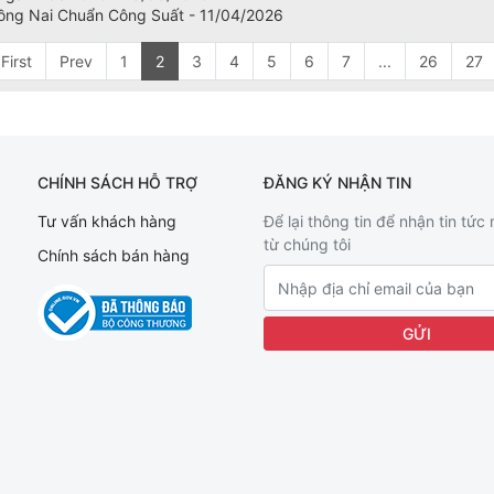
ồng Nai Chuẩn Công Suất - 11/04/2026
First
Prev
1
2
3
4
5
6
7
...
26
27
CHÍNH SÁCH HỖ TRỢ
ĐĂNG KÝ NHẬN TIN
Tư vấn khách hàng
Để lại thông tin để nhận tin tức
từ chúng tôi
Chính sách bán hàng