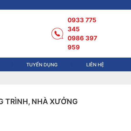
0933 775
345
0986 397
959
TUYỂN DỤNG
LIÊN HỆ
G TRÌNH, NHÀ XƯỞNG